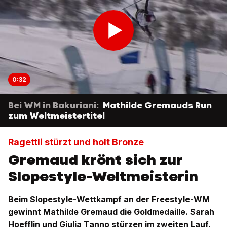
0:32
Bei WM in Bakuriani:
Mathilde Gremauds Run
zum Weltmeistertitel
Ragettli stürzt und holt Bronze
Gremaud krönt sich zur
Slopestyle-Weltmeisterin
Beim Slopestyle-Wettkampf an der Freestyle-WM
gewinnt Mathilde Gremaud die Goldmedaille. Sarah
Hoefflin und Giulia Tanno stürzen im zweiten Lauf.