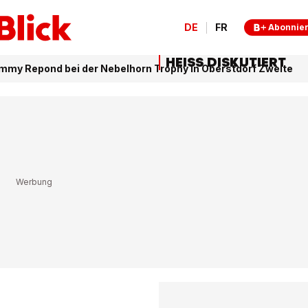
DE
FR
Abonnie
HEISS DISKUTIERT
immy Repond bei der Nebelhorn Trophy in Oberstdorf Zweite