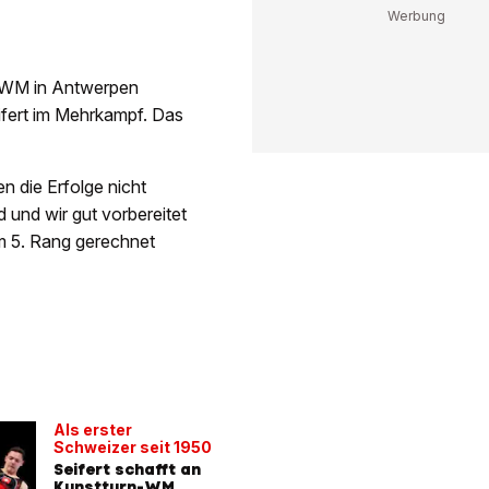
er WM in Antwerpen
ifert im Mehrkampf. Das
 die Erfolge nicht
 und wir gut vorbereitet
m 5. Rang gerechnet
Als erster
Schweizer seit 1950
Seifert schafft an
Kunstturn-WM