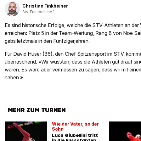
Christian Finkbeiner
Stv. Fussballchef
Es sind historische Erfolge, welche die STV-Athleten an d
erreichen: Platz 5 in der Team-Wertung, Rang 8 von Noe Se
gabs letztmals in den Fünfzigerjahren.
Für David Huser (36), den Chef Spitzensport im STV, kommen
überraschend. «Wir wussten, dass die Athleten gut drauf sind
waren. Es wäre aber vermessen zu sagen, dass wir mit eine
haben.»
MEHR ZUM TURNEN
Wie der Vater, so der
Sohn
Luca Giubellini tritt
in die Fussstapfen