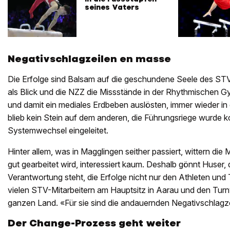
seines Vaters
Negativschlagzeilen en masse
Die Erfolge sind Balsam auf die geschundene Seele des STV, 
als Blick und die NZZ die Missstände in der Rhythmischen G
und damit ein mediales Erdbeben auslösten, immer wieder in d
blieb kein Stein auf dem anderen, die Führungsriege wurde k
Systemwechsel eingeleitet.
Hinter allem, was in Magglingen seither passiert, wittern di
gut gearbeitet wird, interessiert kaum. Deshalb gönnt Huser,
Verantwortung steht, die Erfolge nicht nur den Athleten und
vielen STV-Mitarbeitern am Hauptsitz in Aarau und den Turn
ganzen Land. «Für sie sind die andauernden Negativschlagze
Der Change-Prozess geht weiter