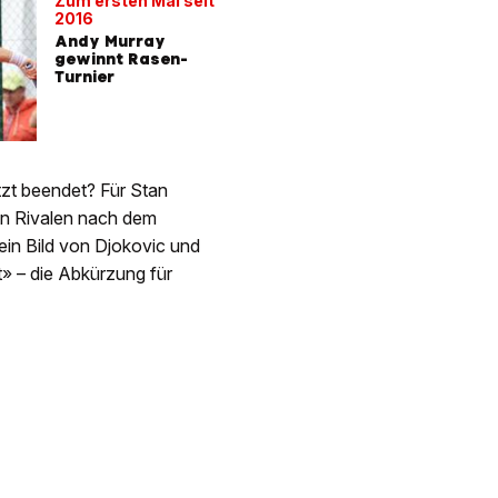
Zum ersten Mal seit
2016
Andy Murray
gewinnt Rasen-
Turnier
etzt beendet? Für Stan
en Rivalen nach dem
 ein Bild von Djokovic und
t» – die Abkürzung für