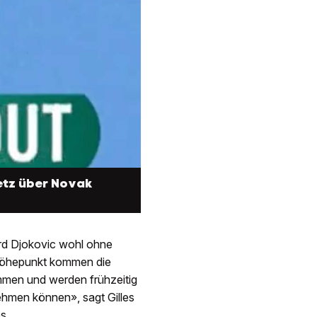
etz über Novak
ird Djokovic wohl ohne
 Höhepunkt kommen die
mmen und werden frühzeitig
nehmen können», sagt Gilles
s.