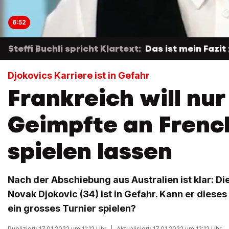
6:52
Steffi Buchli spricht Klartext:
Das ist mein Fazit
Djokovics Karriere ist in Gefahr
Frankreich will nur
Geimpfte an Frenc
spielen lassen
Nach der Abschiebung aus Australien ist klar: Di
Novak Djokovic (34) ist in Gefahr. Kann er diese
ein grosses Turnier spielen?
Publiziert: 17.01.2022 um 11:12 Uhr
|
Aktualisiert: 17.01.2022 um 12:12 Uhr