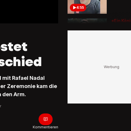
4:55
«Ein Köni
Killerins
Nati-Sta
würdige
östet
Federer
Abschie
0:50
schied
Gänseha
Roger Fe
am Lave
mit Rafael Nadal
begrüss
der Zeremonie kam die
n den Arm.
0:47
r
Blick-TV
aus Lond
«Tickets
Federer-
Kommentieren
kosten b