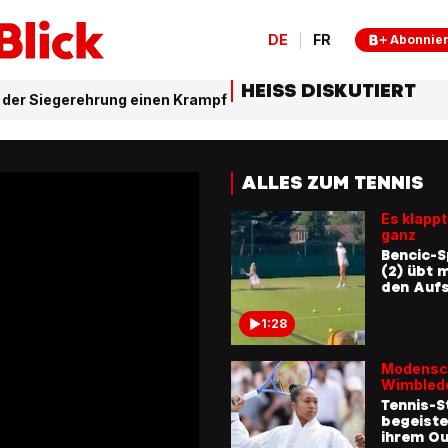
DE
FR
Abonnie
HEISS DISKUTIERT
 der Siegerehrung einen Krampf
ALLES ZUM TENNIS
Es klappt
ganz
Bencic-S
(2) übt 
den Auf
1:28
Modensc
Wimbled
Tennis-S
begeiste
ihrem Ou