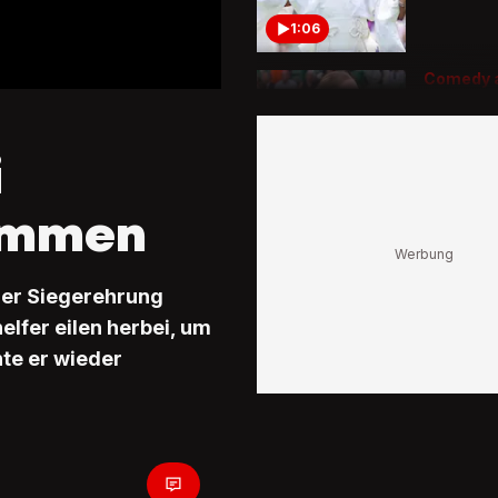
1:06
Comedy 
Court
Djokovic
Ballmäd
i
Schrecke
1:23
ammen
der Siegerehrung
elfer eilen herbei, um
te er wieder