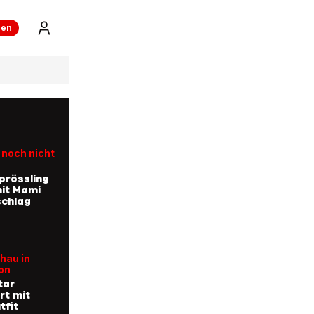
ren
 noch nicht
prössling
mit Mami
schlag
hau in
on
tar
rt mit
tfit