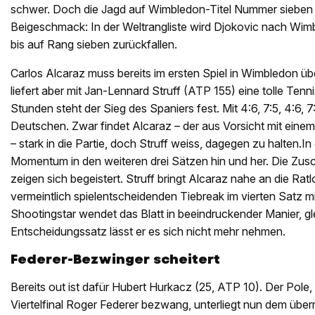
schwer. Doch die Jagd auf Wimbledon-Titel Nummer sieben ge
Beigeschmack: In der Weltrangliste wird Djokovic nach Wim
bis auf Rang sieben zurückfallen.
Carlos Alcaraz muss bereits im ersten Spiel in Wimbledon übe
liefert aber mit Jan-Lennard Struff (ATP 155) eine tolle Ten
Stunden steht der Sieg des Spaniers fest. Mit 4:6, 7:5, 4:6, 7
Deutschen. Zwar findet Alcaraz – der aus Vorsicht mit eine
– stark in die Partie, doch Struff weiss, dagegen zu halten.In
Momentum in den weiteren drei Sätzen hin und her. Die Zus
zeigen sich begeistert. Struff bringt Alcaraz nahe an die Ratlo
vermeintlich spielentscheidenden Tiebreak im vierten Satz m
Shootingstar wendet das Blatt in beeindruckender Manier, g
Entscheidungssatz lässt er es sich nicht mehr nehmen.
Federer-Bezwinger scheitert
Bereits out ist dafür Hubert Hurkacz (25, ATP 10). Der Pole, 
Viertelfinal Roger Federer bezwang, unterliegt nun dem üb