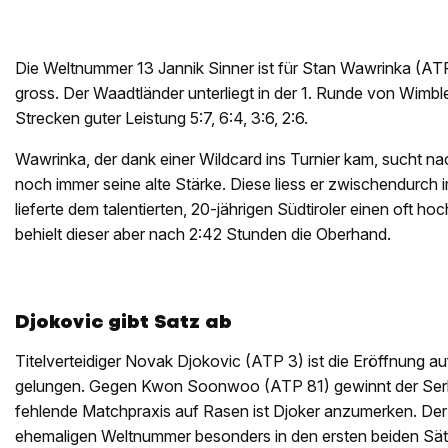
Die Weltnummer 13 Jannik Sinner ist für Stan Wawrinka (A
gross. Der Waadtländer unterliegt in der 1. Runde von Wimbl
Strecken guter Leistung 5:7, 6:4, 3:6, 2:6.
Wawrinka, der dank einer Wildcard ins Turnier kam, sucht n
noch immer seine alte Stärke. Diese liess er zwischendurch 
lieferte dem talentierten, 20-jährigen Südtiroler einen oft 
behielt dieser aber nach 2:42 Stunden die Oberhand.
Djokovic gibt Satz ab
Titelverteidiger Novak Djokovic (ATP 3) ist die Eröffnung a
gelungen. Gegen Kwon Soonwoo (ATP 81) gewinnt der Serbe m
fehlende Matchpraxis auf Rasen ist Djoker anzumerken. De
ehemaligen Weltnummer besonders in den ersten beiden Sät