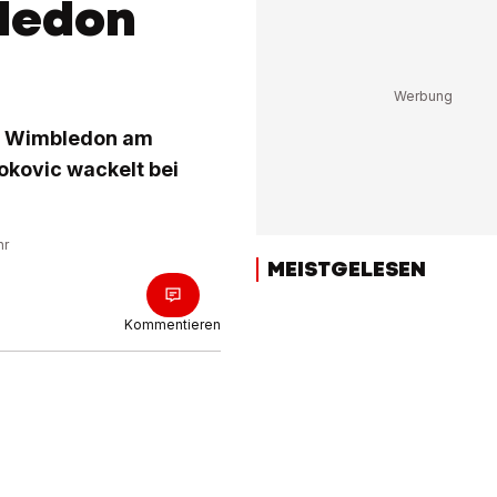
ledon
on Wimbledon am
jokovic wackelt bei
hr
MEISTGELESEN
Kommentieren