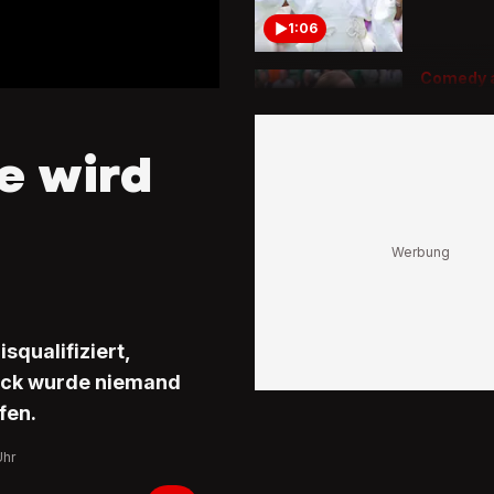
1:06
Comedy 
Court
Djokovic
Ballmäd
e wird
Schrecke
1:23
squalifiziert,
lück wurde niemand
fen.
Uhr