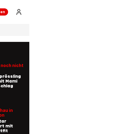
ren
 noch nicht
prössling
mit Mami
schlag
hau in
on
tar
rt mit
tfit