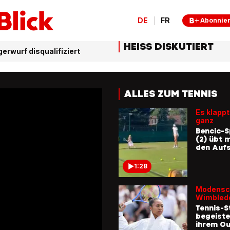
DE
FR
Abonnie
HEISS DISKUTIERT
erwurf disqualifiziert
ALLES ZUM TENNIS
Es klappt
ganz
Bencic-S
(2) übt 
den Auf
1:28
Modensc
Wimbled
Tennis-S
begeiste
ihrem Ou