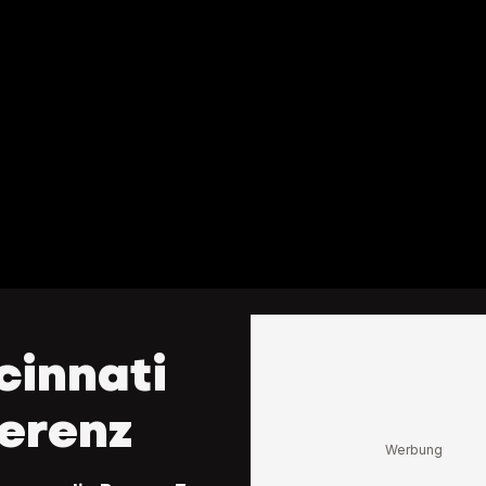
cinnati
ferenz