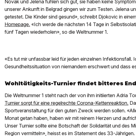
Novak und Jelena fühlen sich gut, sie haben keine Symptom
unserer Ankunft in Belgrad gingen wir zum Testen. Jelena un
getestet. Die Kinder sind gesund», schreibt Djokovic in eine
Homepage.
«Ich werde die nächsten 14 Tage in Selbstisolati
fünf Tagen wiederholen», so die Weltnummer 1.
«Es tut mir unfassbar leid für jeden einzelnen Infektionsfall. 
Gesundheitssituation von niemandem erschwert und dass es 
Wohltätigkeits-Turnier findet bitteres En
Die Weltnummer 1 steht nach der von ihm initiierten Adria Tour
Turnier sorgt für eine regelrechte Corona-Kettenreaktion.
Dab
Sportveranstaltung für den guten Zweck werden sollen. «Alle
Monat getan haben, haben wir mit reinem Herzen und aufric
Unser Turnier sollte eine Botschaft der Solidarität und des M
Region vermitteln», heisst es im Statement des 33-Jährigen.