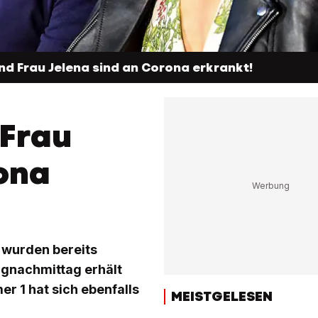
d Frau Jelena sind an Corona erkrankt!
 Frau
ona
s wurden bereits
agnachmittag erhält
r 1 hat sich ebenfalls
MEISTGELESEN