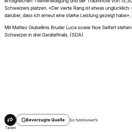
erfolgreichen Titelverteidigung und der Traumnote von 15,3
Schweizers platzen. «Der vierte Rang ist etwas unglücklich.
darüber, dass ich erneut eine starke Leistung gezeigt habe», 
Mit Matteo Giubellinis Bruder Luca sowie Noe Seifert steh
Schweizer in drei Gerätefinals. (SDA)
Bevorzugte Quelle
So funktioniert’s
Teilen