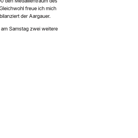
00 den Medaillentraum des
 Gleichwohl freue ich mich
bilanziert der Aargauer.
en am Samstag zwei weitere