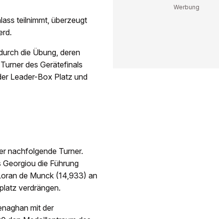
lass teilnimmt, überzeugt
erd.
 durch die Übung, deren
r Turner des Gerätefinals
der Leader-Box Platz und
der nachfolgende Turner.
 Georgiou die Führung
r Loran de Munck (14,933) an
platz verdrängen.
enaghan mit der