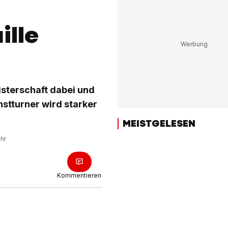
lle
isterschaft dabei und
stturner wird starker
MEISTGELESEN
Uhr
Kommentieren