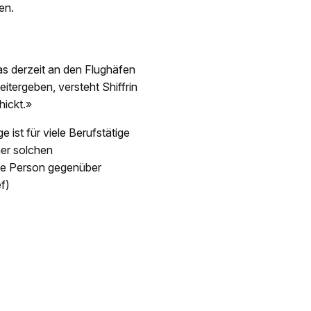
en.
s derzeit an den Flughäfen
itergeben, versteht Shiffrin
hickt.»
e ist für viele Berufstätige
ner solchen
die Person gegenüber
ef)