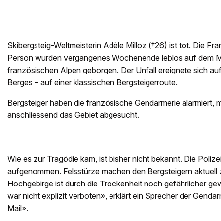
Skibergsteig-Weltmeisterin Adèle Milloz (†26) ist tot. Die Fr
Person wurden vergangenes Wochenende leblos auf dem Mo
französischen Alpen geborgen. Der Unfall ereignete sich au
Berges – auf einer klassischen Bergsteigerroute.
Bergsteiger haben die französische Gendarmerie alarmiert, 
anschliessend das Gebiet abgesucht.
Wie es zur Tragödie kam, ist bisher nicht bekannt. Die Polize
aufgenommen. Felsstürze machen den Bergsteigern aktuell 
Hochgebirge ist durch die Trockenheit noch gefährlicher g
war nicht explizit verboten», erklärt ein Sprecher der Genda
Mail».