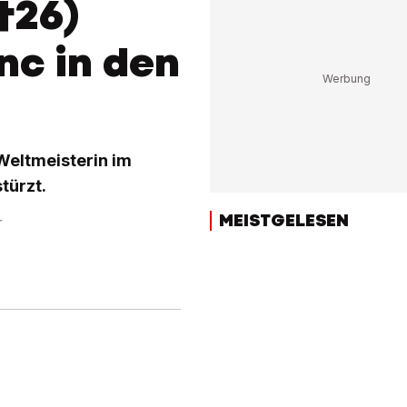
†26)
nc in den
 Weltmeisterin im
türzt.
MEISTGELESEN
r