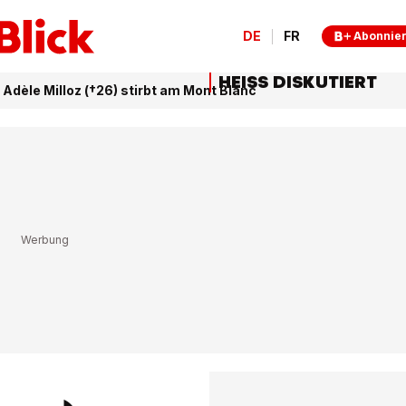
DE
FR
Abonnie
HEISS DISKUTIERT
Adèle Milloz (†26) stirbt am Mont Blanc