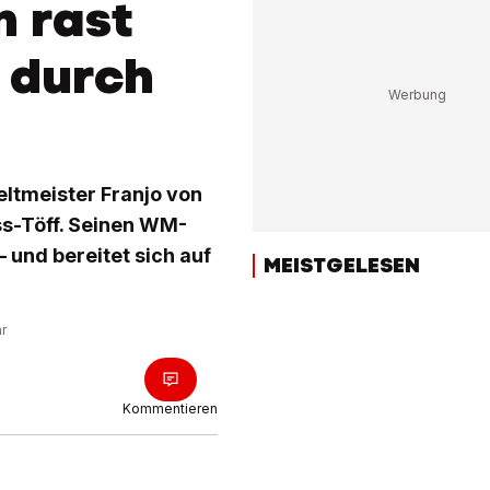
n rast
 durch
eltmeister Franjo von
ss-Töff. Seinen WM-
– und bereitet sich auf
MEISTGELESEN
hr
Kommentieren