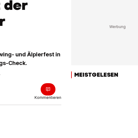
 der
r
wing- und Älplerfest in
igs-Check.
MEISTGELESEN
r
Kommentieren