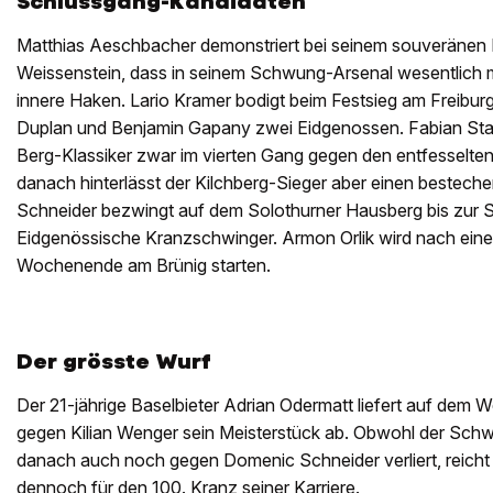
Schlussgang-Kandidaten
Matthias Aeschbacher demonstriert bei seinem souveränen 
Weissenstein, dass in seinem Schwung-Arsenal wesentlich m
innere Haken. Lario Kramer bodigt beim Festsieg am Freibur
Duplan und Benjamin Gapany zwei Eidgenossen. Fabian St
Berg-Klassiker zwar im vierten Gang gegen den entfesselte
danach hinterlässt der Kilchberg-Sieger aber einen bestec
Schneider bezwingt auf dem Solothurner Hausberg bis zur 
Eidgenössische Kranzschwinger. Armon Orlik wird nach ein
Wochenende am Brünig starten.
Der grösste Wurf
Der 21-jährige Baselbieter Adrian Odermatt liefert auf dem 
gegen Kilian Wenger sein Meisterstück ab. Obwohl der Sch
danach auch noch gegen Domenic Schneider verliert, reicht 
dennoch für den 100. Kranz seiner Karriere.