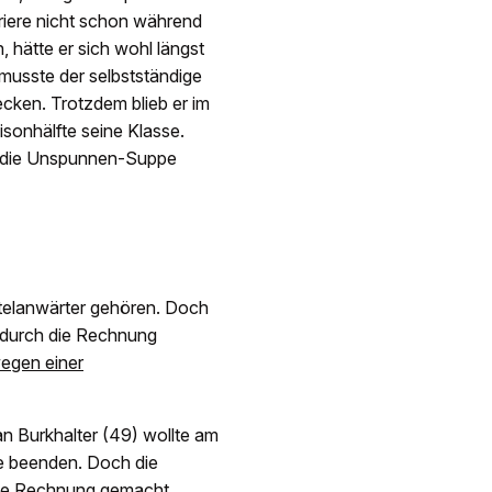
riere nicht schon während
hätte er sich wohl längst
 musste der selbstständige
cken. Trotzdem blieb er im
sonhälfte seine Klasse.
nn die Unspunnen-Suppe
Titelanwärter gehören. Doch
h durch die Rechnung
wegen einer
n Burkhalter (49) wollte am
e beenden. Doch die
die Rechnung gemacht.