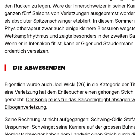
den Rücken zu legen. Wäre der Innerschweizer in seiner Kar
ganzen fünf Saisons von Verletzungen ausgebremst worden, 
als absoluter Spitzenschwinger etabliert. In diesem Sommer
Physiotherapeut zwar auch einige kleinere Blessuren wegste
Wettkampfrhythmus und zeigte besonders in der zweiten Sai
Wenn er in Interlaken fit ist, kann er Giger und Staudenma
ordentlich versalzen.
DIE ABWESENDEN
Eigentlich würde auch Joel Wicki (26) in die Kategorie der 
eine Verletzung hat dem Entlebucher einen gehörigen Stric
gemacht.
Der König muss für das Saisonhighlight absagen 
Ellbogenverletzung.
Seine Rechnung ist nicht aufgegangen: Schwing-Oldie Stefa
Unspunnen-Schwinget seine Karriere auf der grossen Bühn
Nordostschweizer haben dem Landwirt einen Strich durch 