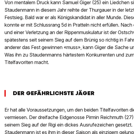
Von mentalem Druck kann Samuel Giger (25) ein Liedchen si
Staudenmann in diesem Jahr reihte der Thurgauer in der letz
Festsieg. Bald war er als Königskandidat in aller Munde. Di
konnte er mit Schlussrang 5d in Pratteln nicht erfüllen. Nac
und einer Verletzung an der Rippenmuskulatur ist der Ostsc
spätestens seit seinem Sieg auf dem Brünig so richtig in Fa
anderer das Fest gewinnen «muss», kann Giger die Sache 
Was ihn zu Staudenmanns härtestem Konkurrenten und zum 
Titelfavoriten macht.
DER GEFÄHRLICHSTE JÄGER
Er hat alle Voraussetzungen, um den beiden Titelfavoriten di
vermiesen. Der dreifache Eidgenosse Pirmin Reichmuth (27) h
seinem Sieg auf der Rigi ein dickes Ausrufezeichen gesetzt.
Staudenmann ist es ihm in dieser Saison als einzigem gelunge