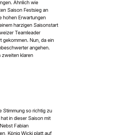
ngen. Ähnlich wie
ten Saison Festsieg an
ese hohen Erwartungen
h einem harzigen Saisonstart
hweizer Teamleader
hrt gekommen. Nun, da ein
unbeschwerter angehen.
zweiten klaren
e Stimmung so richtig zu
at in dieser Saison mit
 Nebst Fabian
n, König Wicki platt auf