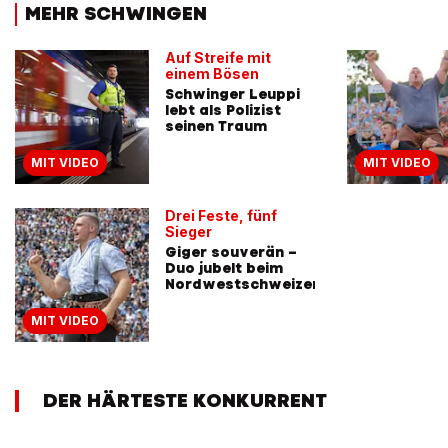
MEHR SCHWINGEN
Auf Streife mit
einem Bösen
Schwinger Leuppi
lebt als Polizist
seinen Traum
MIT VIDEO
MIT VIDEO
Drei Feste, fünf
Sieger
Giger souverän –
Duo jubelt beim
Nordwestschweizer
MIT VIDEO
DER HÄRTESTE KONKURRENT