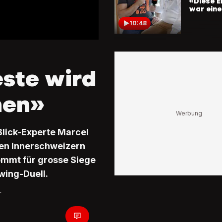
«Diese E
war eine
10:48
FORRER V
Schwing-
Schwarz
este wird
«Stimmu
Fussball
Schwinge
hen»
8:18
verloren
Blick-Experte Marcel
«Was hat
Kampfric
den Innerschweizern
Krasse
Fehlents
ommt für grosse Siege
sorgen f
9:55
wing-Duell.
im Schwi
r
Forrer är
über SRF
Viel Zun
Schwing-