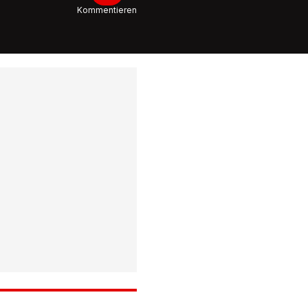
Kommentieren
9:36
SCHWING
Debatte
Saisonst
Kommt 
Comeba
Samuel G
9:19
früh?