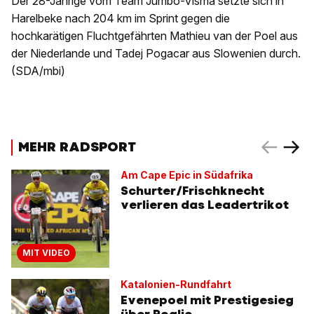
Der 28-Jährige vom Team Jumbo-Visma setzte sich in
Harelbeke nach 204 km im Sprint gegen die
hochkarätigen Fluchtgefährten Mathieu van der Poel aus
der Niederlande und Tadej Pogacar aus Slowenien durch.
(SDA/mbi)
MEHR RADSPORT
Am Cape Epic in Südafrika
Schurter/Frischknecht
verlieren das Leadertrikot
MIT VIDEO
Katalonien-Rundfahrt
Evenepoel mit Prestigesieg