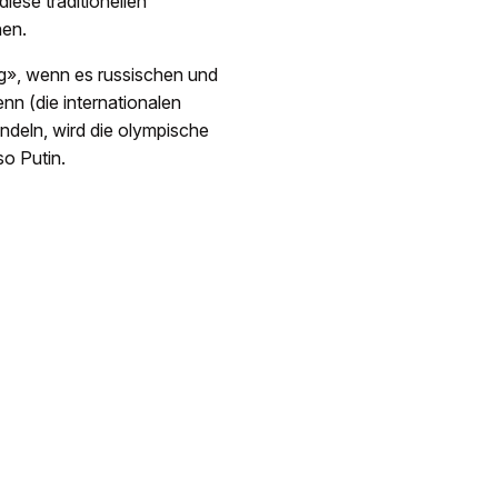
iese traditionellen
nen.
g», wenn es russischen und
nn (die internationalen
andeln, wird die olympische
o Putin.