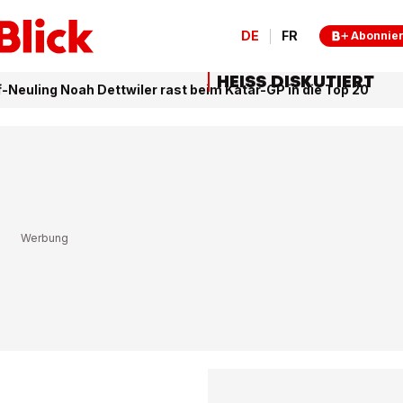
DE
FR
Abonnie
HEISS DISKUTIERT
-Neuling Noah Dettwiler rast beim Katar-GP in die Top 20