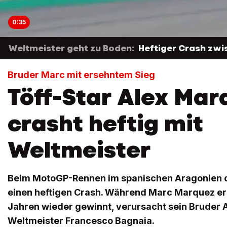
0:35
Weltmeister geht zu Boden:
Heftiger Crash zw
Bruder Marc mit ersehntem Sieg
Töff-Star Alex Mar
crasht heftig mit
Weltmeister
Beim MotoGP-Rennen im spanischen Aragonien dr
einen heftigen Crash. Während Marc Marquez er
Jahren wieder gewinnt, verursacht sein Bruder A
Weltmeister Francesco Bagnaia.