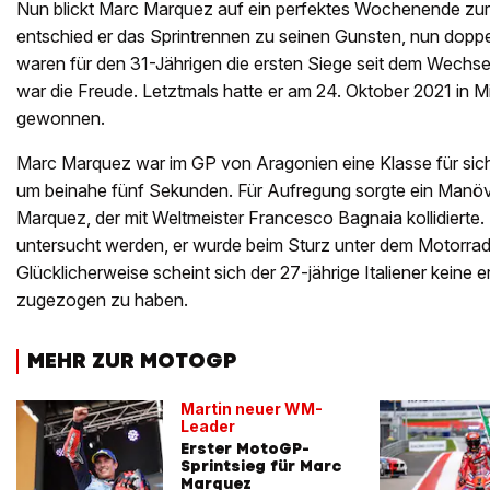
Nun blickt Marc Marquez auf ein perfektes Wochenende z
entschied er das Sprintrennen zu seinen Gunsten, nun dopp
waren für den 31-Jährigen die ersten Siege seit dem Wechs
war die Freude. Letztmals hatte er am 24. Oktober 2021 in M
gewonnen.
Marc Marquez war im GP von Aragonien eine Klasse für sich,
um beinahe fünf Sekunden. Für Aufregung sorgte ein Manöv
Marquez, der mit Weltmeister Francesco Bagnaia kollidierte
untersucht werden, er wurde beim Sturz unter dem Motorra
Glücklicherweise scheint sich der 27-jährige Italiener keine 
zugezogen zu haben.
MEHR ZUR MOTOGP
Martin neuer WM-
Leader
Erster MotoGP-
Sprintsieg für Marc
Marquez