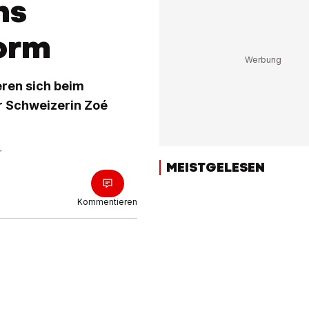
ns
Form
eren sich beim
r Schweizerin Zoé
r
MEISTGELESEN
Kommentieren