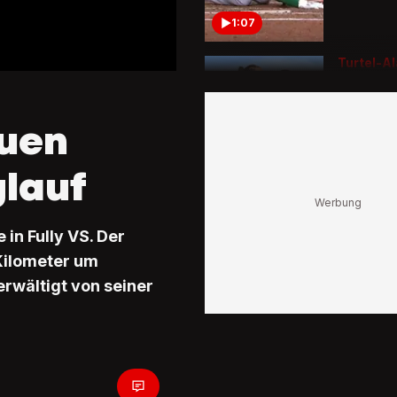
1:07
Turtel-A
See
Hamilto
Ferien m
euen
ihren Ki
0:49
glauf
in Fully VS. Der
 Kilometer um
rwältigt von seiner