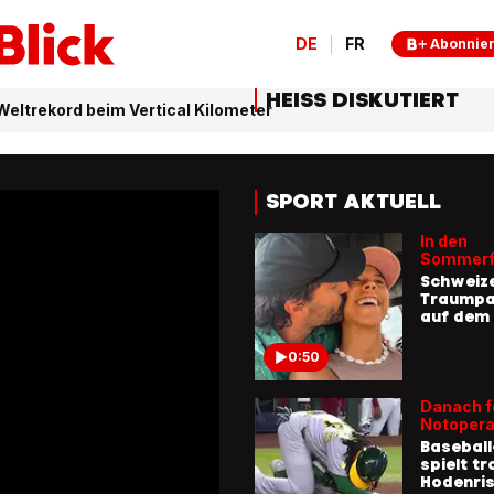
DE
FR
Abonnie
HEISS DISKUTIERT
Weltrekord beim Vertical Kilometer
SPORT AKTUELL
In den
Sommerf
Schweize
Traumpaa
auf dem 
0:50
Danach f
Notopera
Baseball
spielt tr
Hodenris