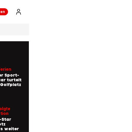
ren
erien
r Sport-
r turtelt
Golfplatz
olgte
tion
-Star
otz
s weiter