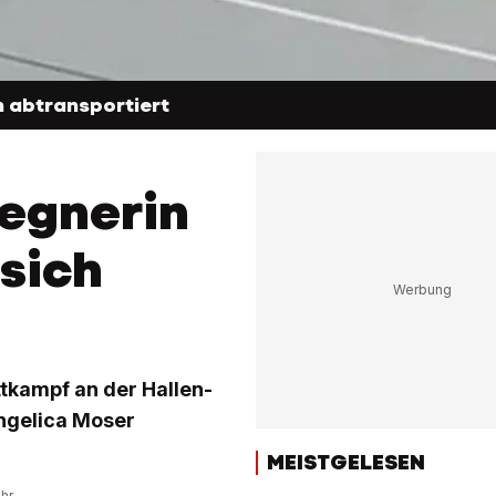
n abtransportiert
egnerin
 sich
tkampf an der Hallen-
ngelica Moser
MEISTGELESEN
Uhr