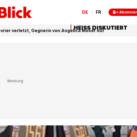
DE
FR
Abonnie
HEISS DISKUTIERT
rier verletzt, Gegnerin von Angelica Moser out