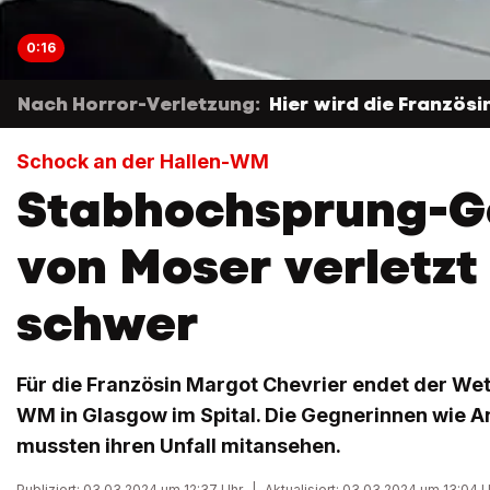
0:16
Nach Horror-Verletzung:
Hier wird die Französi
Schock an der Hallen-WM
Stabhochsprung-G
von Moser verletzt
schwer
Für die Französin Margot Chevrier endet der Wet
WM in Glasgow im Spital. Die Gegnerinnen wie A
mussten ihren Unfall mitansehen.
Publiziert: 03.03.2024 um 12:37 Uhr
|
Aktualisiert: 03.03.2024 um 13:04 