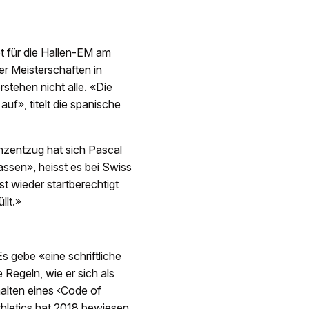
t für die Hallen-EM am
r Meisterschaften in
stehen nicht alle. «Die
uf», titelt die spanische
nzentzug hat sich Pascal
ssen», heisst es bei Swiss
st wieder startberechtigt
llt.»
s gebe «eine schriftliche
 Regeln, wie er sich als
halten eines ‹Code of
thletics hat 2018 bewiesen,