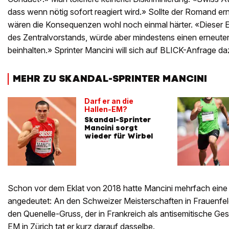
dass wenn nötig sofort reagiert wird.» Sollte der Romand ern
wären die Konsequenzen wohl noch einmal härter. «Dieser 
des Zentralvorstands, würde aber mindestens einen erneute
beinhalten.» Sprinter Mancini will sich auf BLICK-Anfrage da
MEHR ZU SKANDAL-SPRINTER MANCINI
Darf er an die
Hallen-EM?
Skandal-Sprinter
Mancini sorgt
wieder für Wirbel
Schon vor dem Eklat von 2018 hatte Mancini mehrfach ein
angedeutet: An den Schweizer Meisterschaften in Frauenfe
den Quenelle-Gruss, der in Frankreich als antisemitische Ge
EM in Zürich tat er kurz darauf dasselbe.