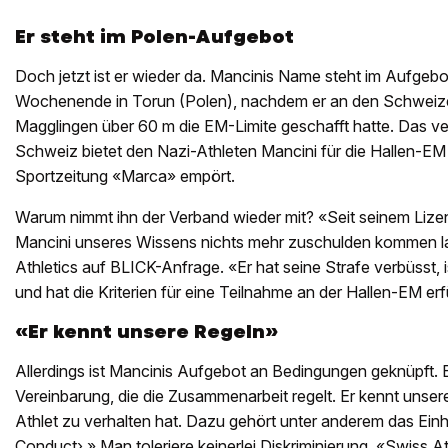
Er steht im Polen-Aufgebot
Doch jetzt ist er wieder da. Mancinis Name steht im Aufgebo
Wochenende in Torun (Polen), nachdem er an den Schweize
Magglingen über 60 m die EM-Limite geschafft hatte. Das ver
Schweiz bietet den Nazi-Athleten Mancini für die Hallen-EM a
Sportzeitung «Marca» empört.
Warum nimmt ihn der Verband wieder mit? «Seit seinem Lize
Mancini unseres Wissens nichts mehr zuschulden kommen la
Athletics auf BLICK-Anfrage. «Er hat seine Strafe verbüsst, i
und hat die Kriterien für eine Teilnahme an der Hallen-EM erfü
«Er kennt unsere Regeln»
Allerdings ist Mancinis Aufgebot an Bedingungen geknüpft. E
Vereinbarung, die die Zusammenarbeit regelt. Er kennt unsere
Athlet zu verhalten hat. Dazu gehört unter anderem das Ein
Conduct›.» Man toleriere keinerlei Diskriminierung. «Swiss A