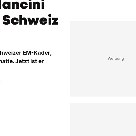
Mancini
e Schweiz
chweizer EM-Kader,
tte. Jetzt ist er
r