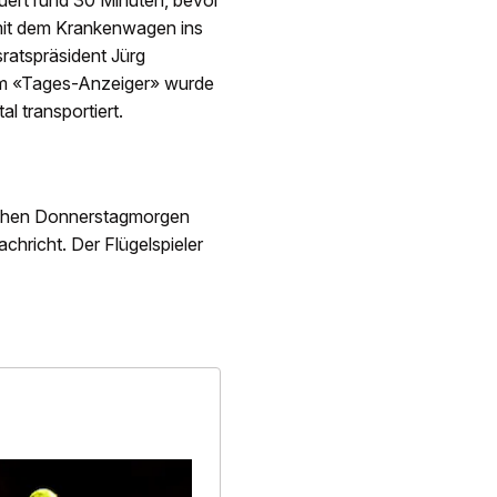
auert rund 30 Minuten, bevor
n mit dem Krankenwagen ins
sratspräsident Jürg
dem «Tages-Anzeiger» wurde
l transportiert.
frühen Donnerstagmorgen
chricht. Der Flügelspieler