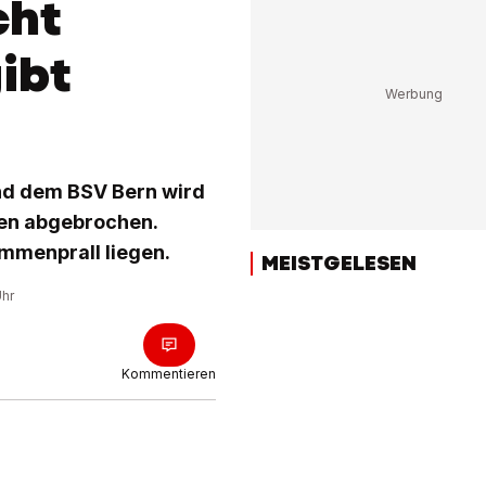
cht
ibt
und dem BSV Bern wird
ten abgebrochen.
ammenprall liegen.
MEISTGELESEN
Uhr
Kommentieren