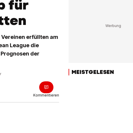
 für
tten
 Vereinen erfüllten am
ean League die
e Prognosen der
MEISTGELESEN
r
Kommentieren