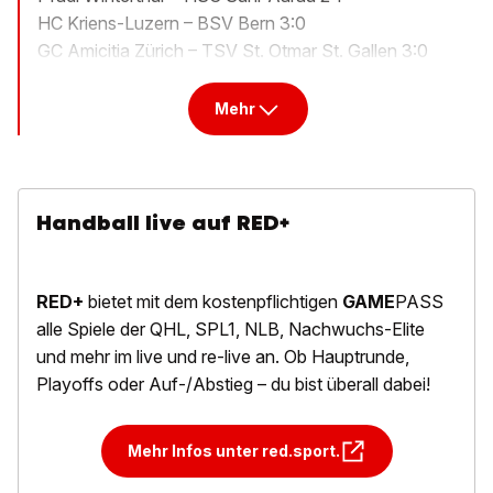
HC Kriens-Luzern – BSV Bern 3:0
GC Amicitia Zürich – TSV St. Otmar St. Gallen 3:0
Mehr
Handball live auf RED+
RED+
bietet mit dem kostenpflichtigen
GAME
PASS
alle Spiele der QHL, SPL1, NLB, Nachwuchs-Elite
und mehr im live und re-live an. Ob Hauptrunde,
Playoffs oder Auf-/Abstieg – du bist überall dabei!
Mehr Infos unter red.sport.