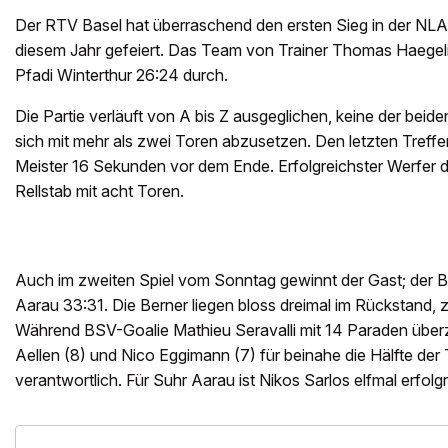
Der RTV Basel hat überraschend den ersten Sieg in der NLA 
diesem Jahr gefeiert. Das Team von Trainer Thomas Haegeli
Pfadi Winterthur 26:24 durch.
Die Partie verläuft von A bis Z ausgeglichen, keine der be
sich mit mehr als zwei Toren abzusetzen. Den letzten Treffer
Meister 16 Sekunden vor dem Ende. Erfolgreichster Werfer de
Rellstab mit acht Toren.
Auch im zweiten Spiel vom Sonntag gewinnt der Gast; der 
Aarau 33:31. Die Berner liegen bloss dreimal im Rückstand, zu
Während BSV-Goalie Mathieu Seravalli mit 14 Paraden überze
Aellen (8) und Nico Eggimann (7) für beinahe die Hälfte der
verantwortlich. Für Suhr Aarau ist Nikos Sarlos elfmal erfolgr