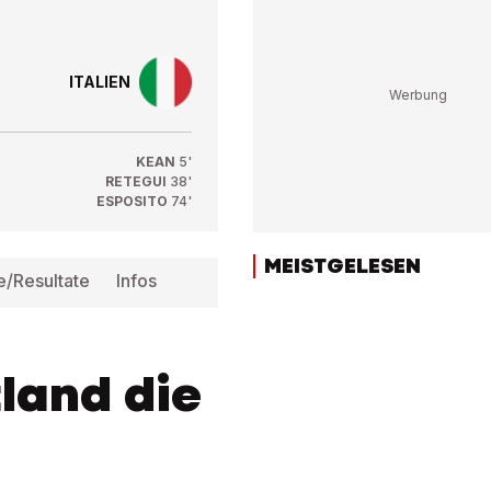
ITALIEN
KEAN
5'
RETEGUI
38'
ESPOSITO
74'
MEISTGELESEN
e/Resultate
Infos
tland die