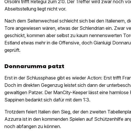
Orsolini trifft Retegui zum 2:0. Der Treffer wird zwar noch 
Abseitsstellung liegt nicht vor.
Nach dem Seitenwechsel schleicht sich bei den Italienern, di
Tore angewiesen wären, etwas der Schlendrian ein. Zwar ve
geschickt, kommen aber selbst zu kaum nennenswerten Tor
Estland etwas mehr in die Offensive, doch Gianluigi Donnar
geprüft.
Donnarumma patzt
Erst in der Schlussphase gibt es wieder Action: Erst trifft F
Doch im direkten Gegenzug leistet sich dann der unterbesc
gewaltigen Patzer. Der ManCity-Keeper lässt eine harmlose 
Sappinen bedankt sich dafür mit dem 1:3.
Trotzdem feiert Italien den Sieg, der den zweiten Tabellenpl
Azzurra ist in den kommenden Spielen auf Schützenhilfe a
noch abfangen zu können.