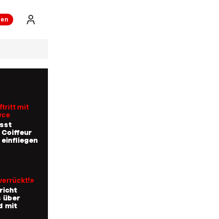
ren
tritt mit
yce
sst
 Coiffeur
 einfliegen
verrückt!»
richt
 über
d mit