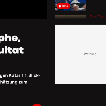
0:57
Drei Tag
WM-Fina
New York
giftiger
phe,
Rauchd
1:34
ltat
Neuheit 
2026
Diesen R
bekommt
Weltmei
überreic
en Katar 1:1. Blick-
0:24
schätzung zum