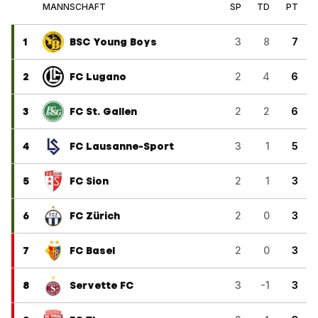
MANNSCHAFT
SP
TD
PT
1
BSC Young Boys
3
8
7
2
FC Lugano
2
4
6
3
FC St. Gallen
2
2
6
4
FC Lausanne-Sport
3
1
5
5
FC Sion
2
1
3
6
FC Zürich
2
0
3
7
FC Basel
2
0
3
8
Servette FC
3
-1
3