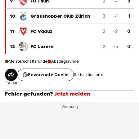
9
FC Thun
2
-4
3
10
Grasshopper Club Zürich
3
-4
1
11
FC Vaduz
2
-2
0
12
FC Luzern
2
-5
0
Meisterschaftsrunde
Abstiegsrunde
Bevorzugte Quelle
So funktioniert’s
Teilen
Fehler gefunden?
Jetzt melden