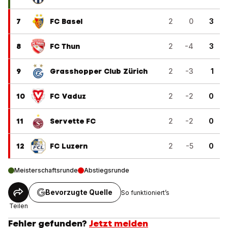
7
FC Basel
2
0
3
8
FC Thun
2
-4
3
9
Grasshopper Club Zürich
2
-3
1
10
FC Vaduz
2
-2
0
11
Servette FC
2
-2
0
12
FC Luzern
2
-5
0
Meisterschaftsrunde
Abstiegsrunde
Bevorzugte Quelle
So funktioniert’s
Teilen
Fehler gefunden?
Jetzt melden