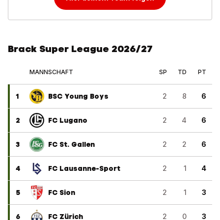
Brack Super League 2026/27
MANNSCHAFT
SP
TD
PT
1
BSC Young Boys
2
8
6
2
FC Lugano
2
4
6
3
FC St. Gallen
2
2
6
4
FC Lausanne-Sport
2
1
4
5
FC Sion
2
1
3
6
FC Zürich
2
0
3