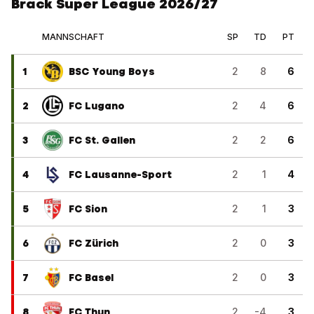
Brack Super League 2026/27
MANNSCHAFT
SP
TD
PT
1
BSC Young Boys
2
8
6
2
FC Lugano
2
4
6
3
FC St. Gallen
2
2
6
4
FC Lausanne-Sport
2
1
4
5
FC Sion
2
1
3
6
FC Zürich
2
0
3
7
FC Basel
2
0
3
8
FC Thun
2
-4
3