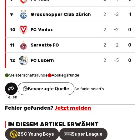
9
Grasshopper Club Zürich
2
-3
1
10
FC Vaduz
2
-2
0
11
Servette FC
2
-2
0
12
FC Luzern
2
-5
0
Meisterschaftsrunde
Abstiegsrunde
Bevorzugte Quelle
So funktioniert’s
Teilen
Fehler gefunden?
Jetzt melden
IN DIESEM ARTIKEL ERWÄHNT
BSC Young Boys
Super League