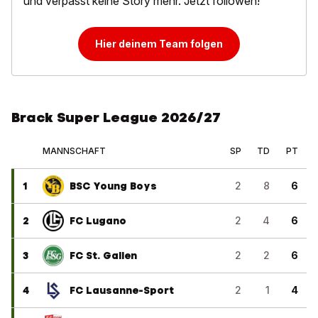
und verpasst keine Story mehr. Jetzt followen!
Hier deinem Team folgen
Brack Super League 2026/27
MANNSCHAFT
SP
TD
PT
1
BSC Young Boys
2
8
6
2
FC Lugano
2
4
6
3
FC St. Gallen
2
2
6
4
FC Lausanne-Sport
2
1
4