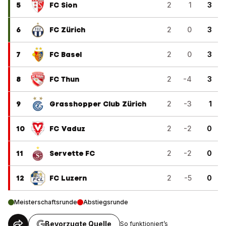
5
FC Sion
2
1
3
6
FC Zürich
2
0
3
7
FC Basel
2
0
3
8
FC Thun
2
-4
3
9
Grasshopper Club Zürich
2
-3
1
10
FC Vaduz
2
-2
0
11
Servette FC
2
-2
0
12
FC Luzern
2
-5
0
Meisterschaftsrunde
Abstiegsrunde
Bevorzugte Quelle
So funktioniert’s