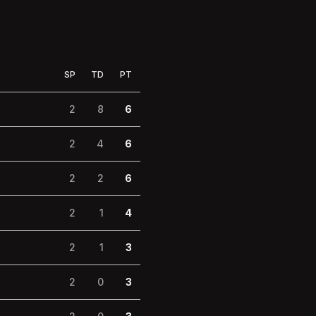
SP
TD
PT
2
8
6
2
4
6
2
2
6
2
1
4
2
1
3
2
0
3