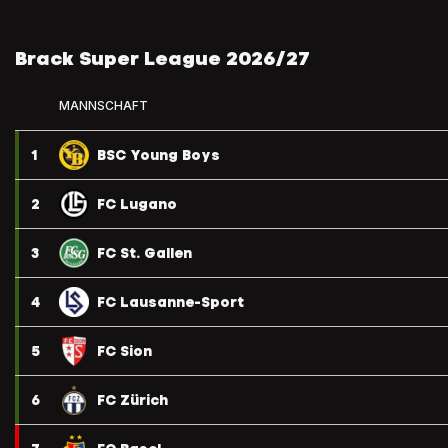
Brack Super League 2026/27
MANNSCHAFT
1
BSC Young Boys
2
FC Lugano
3
FC St. Gallen
4
FC Lausanne-Sport
5
FC Sion
6
FC Zürich