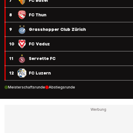
7
FC Basel
8
FC Thun
9
Grasshopper Club Zürich
10
FC Vaduz
11
Servette FC
12
FC Luzern
Meisterschaftsrunde
Abstiegsrunde