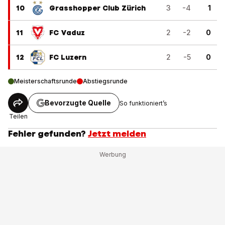
10
Grasshopper Club Zürich
3
-4
1
11
FC Vaduz
2
-2
0
12
FC Luzern
2
-5
0
Meisterschaftsrunde
Abstiegsrunde
Bevorzugte Quelle
So funktioniert’s
Teilen
Fehler gefunden?
Jetzt melden