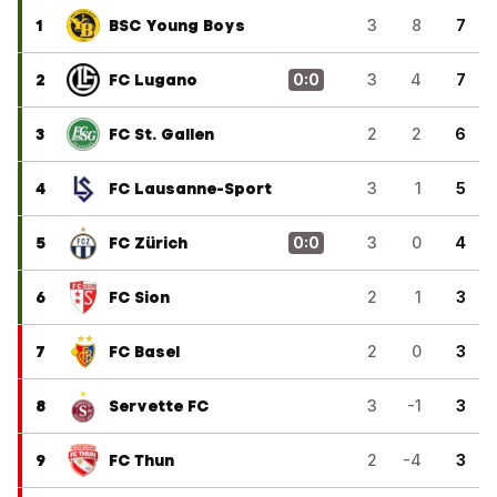
1
BSC Young Boys
3
8
7
2
FC Lugano
0
:
0
3
4
7
3
FC St. Gallen
2
2
6
4
FC Lausanne-Sport
3
1
5
5
FC Zürich
0
:
0
3
0
4
6
FC Sion
2
1
3
7
FC Basel
2
0
3
8
Servette FC
3
-1
3
9
FC Thun
2
-4
3