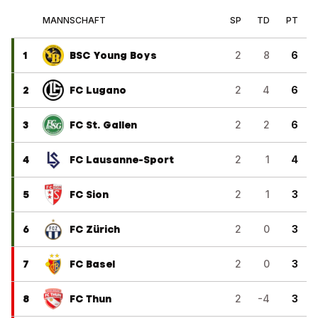
MANNSCHAFT
SP
TD
PT
1
BSC Young Boys
2
8
6
2
FC Lugano
2
4
6
3
FC St. Gallen
2
2
6
4
FC Lausanne-Sport
2
1
4
5
FC Sion
2
1
3
6
FC Zürich
2
0
3
7
FC Basel
2
0
3
8
FC Thun
2
-4
3