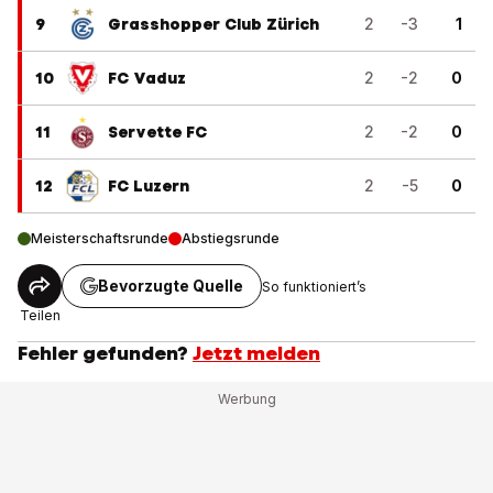
9
Grasshopper Club Zürich
2
-3
1
10
FC Vaduz
2
-2
0
11
Servette FC
2
-2
0
12
FC Luzern
2
-5
0
Meisterschaftsrunde
Abstiegsrunde
Bevorzugte Quelle
So funktioniert’s
Teilen
Fehler gefunden?
Jetzt melden