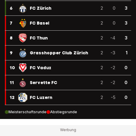
6
FC Zürich
2
0
3
7
FC Basel
2
0
3
8
FC Thun
2
-4
3
9
Grasshopper Club Zürich
2
-3
1
10
FC Vaduz
2
-2
0
11
Servette FC
2
-2
0
12
FC Luzern
2
-5
0
Meisterschaftsrunde
Abstiegsrunde