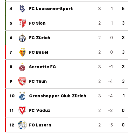
4
FC Lausanne-Sport
3
1
5
5
FC Sion
2
1
3
6
FC Zürich
2
0
3
7
FC Basel
2
0
3
8
Servette FC
3
-1
3
9
FC Thun
2
-4
3
10
Grasshopper Club Zürich
3
-4
1
11
FC Vaduz
2
-2
0
12
FC Luzern
2
-5
0