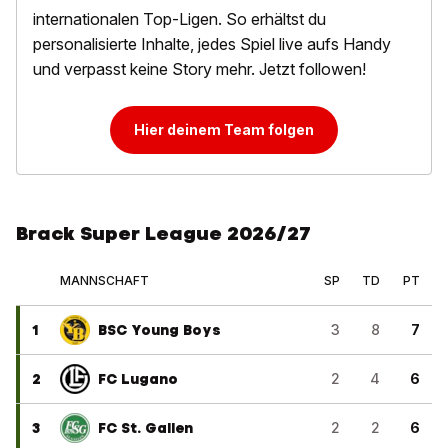
internationalen Top-Ligen. So erhältst du
personalisierte Inhalte, jedes Spiel live aufs Handy
und verpasst keine Story mehr. Jetzt followen!
Hier deinem Team folgen
Brack Super League 2026/27
MANNSCHAFT
SP
TD
PT
1
BSC Young Boys
3
8
7
2
FC Lugano
2
4
6
3
FC St. Gallen
2
2
6