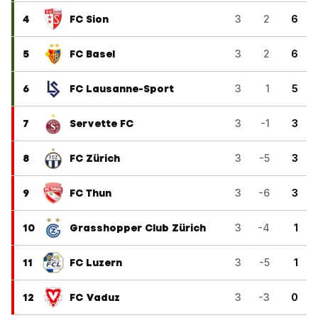
4
FC Sion
3
2
6
5
FC Basel
3
2
6
6
FC Lausanne-Sport
3
1
5
7
Servette FC
3
-1
3
8
FC Zürich
3
-5
3
9
FC Thun
3
-6
3
10
Grasshopper Club Zürich
3
-4
1
11
FC Luzern
3
-5
1
12
FC Vaduz
3
-3
0