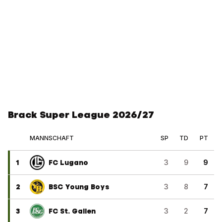
Brack Super League 2026/27
MANNSCHAFT
SP
TD
PT
1
FC Lugano
3
9
9
2
BSC Young Boys
3
8
7
3
FC St. Gallen
3
2
7