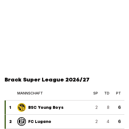
Brack Super League 2026/27
MANNSCHAFT
SP
TD
PT
1
BSC Young Boys
2
8
6
2
FC Lugano
2
4
6