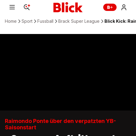
Home
Sport
Fussball
Brack Super League
Blick Kick: Ra
Raimondo Ponte über den verpatzten YB-
Saisonstart