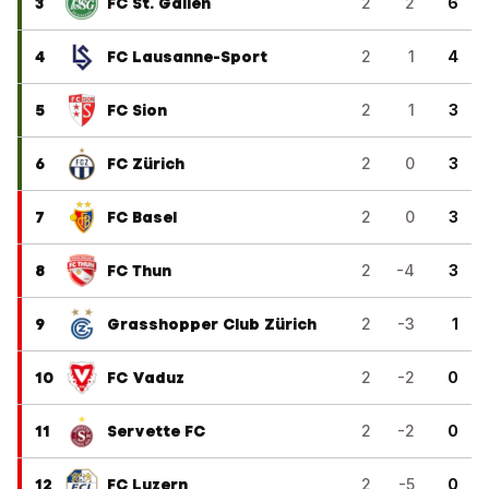
3
FC St. Gallen
2
2
6
4
FC Lausanne-Sport
2
1
4
5
FC Sion
2
1
3
6
FC Zürich
2
0
3
7
FC Basel
2
0
3
8
FC Thun
2
-4
3
9
Grasshopper Club Zürich
2
-3
1
10
FC Vaduz
2
-2
0
11
Servette FC
2
-2
0
12
FC Luzern
2
-5
0