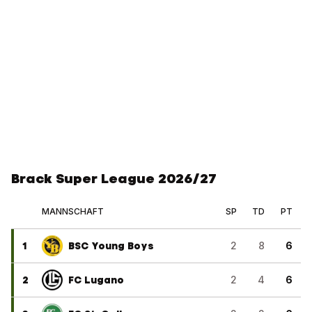
Brack Super League 2026/27
MANNSCHAFT
SP
TD
PT
1
BSC Young Boys
2
8
6
2
FC Lugano
2
4
6