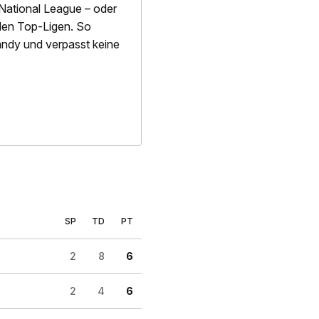
National League – oder
alen Top-Ligen. So
 Handy und verpasst keine
SP
TD
PT
2
8
6
2
4
6