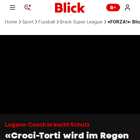
Home
Sport
Fussball
Brack Super League
«FORZA!»: Blic
Lugano-Coach braucht Schutz
«Croci-Torti wird im Regen