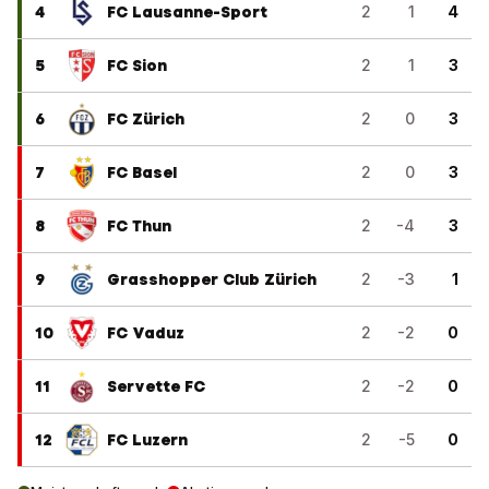
4
FC Lausanne-Sport
2
1
4
5
FC Sion
2
1
3
6
FC Zürich
2
0
3
7
FC Basel
2
0
3
8
FC Thun
2
-4
3
9
Grasshopper Club Zürich
2
-3
1
10
FC Vaduz
2
-2
0
11
Servette FC
2
-2
0
12
FC Luzern
2
-5
0