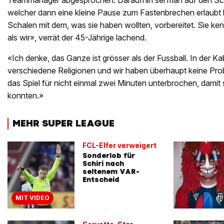
Teammanager abgesprochen. Daraufhin sei man auf den Sch
welcher dann eine kleine Pause zum Fastenbrechen erlaubt 
Schalen mit dem, was sie haben wollten, vorbereitet. Sie ke
als wir», verrät der 45-Jährige lachend.
«Ich denke, das Ganze ist grösser als der Fussball. In der K
verschiedene Religionen und wir haben überhaupt keine Pr
das Spiel für nicht einmal zwei Minuten unterbrochen, damit
konnten.»
MEHR SUPER LEAGUE
FCL-Elfer verweigert
Sonderlob für
Schiri nach
seltenem VAR-
Entscheid
MIT VIDEO