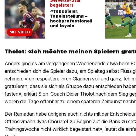
Servette-Star
begeistert
«Topspieler,
Topeinstellung –
hochprofessionell
und loyal»
MIT VIDEO
Tholot: «Ich möchte meinen Spielern grat
Anders ging es am vergangenen Wochenende etwa beim FC 
entschieden sich die Spieler dazu, am Spieltag selbst Flüssi
nehmen. «Ich respektiere ihren Glauben voll und ganz. Ich
gratulieren, dass sie sich als Gruppe dazu entschieden haben
fasten», erklärt Sion-Coach Didier Tholot nach dem Sieg ge
wollen die Tage offenbar zu einem späteren Zeitpunkt nach
Der Ramadan habe übrigens auch nichts mit der Entscheidun
Offensivmann Ilyas Chouaref zu Beginn auf die Bank zu set
Trainingswoche nicht wirklich begeistert hat», lautet die e