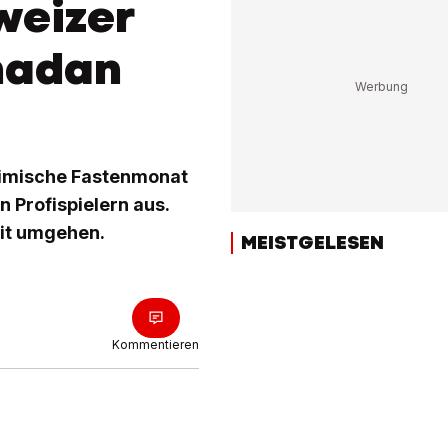
weizer
madan
slimische Fastenmonat
 Profispielern aus.
mit umgehen.
MEISTGELESEN
Kommentieren