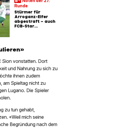
Noten der 27.
Runde
Stürmer für
Arroganz-Elfer
abgestraft – auch
FCB-Star
ungenügend
ulieren»
Sion vonstatten. Dort
gkeit und Nahrung zu sich zu
 möchte ihnen zudem
, am Spieltag nicht zu
gen Lugano. Die Spieler
holen.
g zu tun gehabt,
zen. «Weil mich seine
infache Begründung nach dem