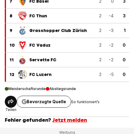
7
FC Basel
2
0
3
8
FC Thun
2
-4
3
9
Grasshopper Club Zürich
2
-3
1
10
FC Vaduz
2
-2
0
11
Servette FC
2
-2
0
12
FC Luzern
2
-5
0
Meisterschaftsrunde
Abstiegsrunde
Bevorzugte Quelle
So funktioniert’s
Teilen
Fehler gefunden?
Jetzt melden